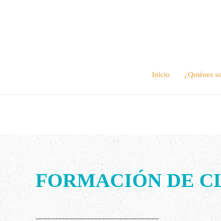
Inicio
¿Quiénes s
FORMACIÓN DE C
--------------------------------------------------