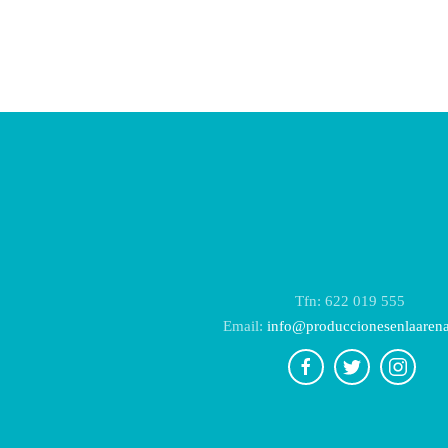
Tfn: 622 019 555
Email:
info@produccionesenlaaren